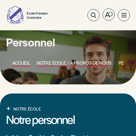
École Primaire
Ouvrez
Ouvri
Crestview
la
la
barre
navig
d'outils
Personnel
du
d'accessibil
site
ACCUEIL
NOTRE ÉCOLE / À PROPOS DE NOUS
PERSON
NOTRE ÉCOLE
Notre personnel