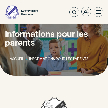
École Primaire
Ouvrez
Ouvri
Crestview
la
la
barre
navig
d'outils
Informations pour les
du
d'accessibil
site
parents
ACCUEIL
INFORMATIONS POUR LES PARENTS