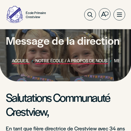
École Primaire
Ouvrez
Ouvri
Crestview
la
la
barre
navig
d'outils
Message de la direction
du
d'accessibil
site
ACCUEIL
NOTRE ÉCOLE / À PROPOS DE NOUS
MESSAGE
Salutations Communauté
Crestview,
En tant que fière directrice de Crestview avec 34 ans